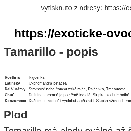
vytisknuto z adresy: https://
https://exoticke-ovo
Tamarillo - popis
Rostlina
Rajčenka
Latinsky
Cyphomandra betacea
Další názvy
Stromové nebo francouzské rajče, Rajčenka, Treetomato
Chuť
Dužnina samotná je poměrně kyselá. Slupka plodu je hořká.
Konzumace
Dužninu je nejlepší vydlabat a přisladit. Slupka vždy odstra
Plod
Tomarillo má plody oválné až š