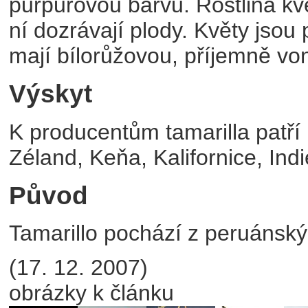
purpurovou barvu. Rostlina kve
ní dozrávají plody. Květy jso
mají bílorůžovou, příjemně von
Výskyt
K producentům tamarilla patří
Zéland, Keňa, Kalifornice, Indi
Původ
Tamarillo pochází z peruánsk
(17. 12. 2007)
obrázky k článku