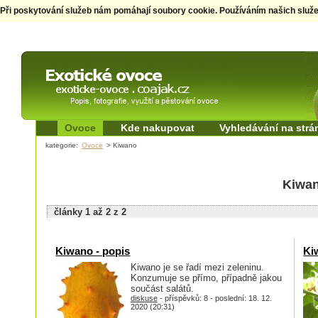
Při poskytování služeb nám pomáhají soubory cookie. Používáním našich služ
Exotické ovoce
Popis, fotografie,
využití a pěstování
Ovoce
Kde nakupovat
Vyhledávání na str
kategorie:
Ovoce
> Kiwano
Kiwa
články 1 až 2 z 2
Kiwano - popis
Ki
Kiwano je se řadí mezi zeleninu.
Konzumuje se přímo, případně jakou
součást salátů.
diskuse
- příspěvků: 8 - poslední: 18. 12.
2020 (20:31)