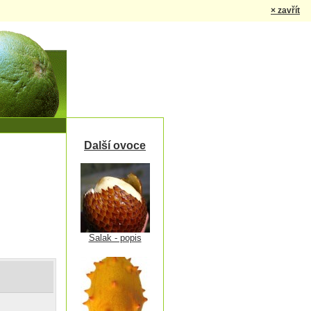
× zavřít
Další ovoce
Salak - popis