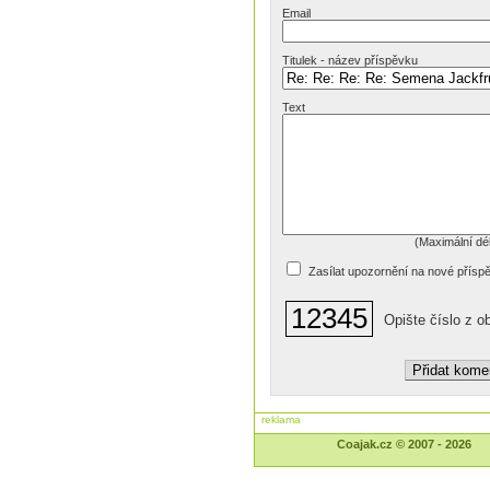
Email
Titulek - název příspěvku
Text
(Maximální dé
Zasílat upozornění na nové přísp
12345
Opište číslo z o
reklama
On
Coajak.cz © 2007 - 2026