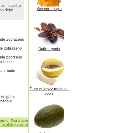
us - napište
Kiwano - popis
o dejte
ude zobrazeno
de zobrazeno
Datle - popis
ude podrženo
mi bude
kami bude
Žlutý cukrový meloun -
popis
 Vulgární
čného s
,
kánsko
Test úrovně
angličtiny zdarma