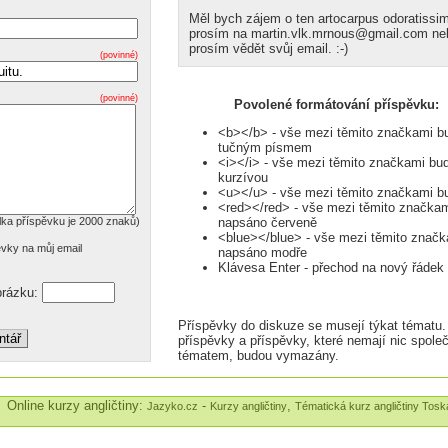
Měl bych zájem o ten artocarpus odoratissim
prosím na martin.vlk.mrnous@gmail.com neb
prosím vědět svůj email. :-)
(povinné)
(povinné)
Povolené formátování příspěvku:
<b></b> - vše mezi těmito značkami b
tučným písmem
<i></i> - vše mezi těmito značkami bu
kurzívou
<u></u> - vše mezi těmito značkami b
<red></red> - vše mezi těmito značka
lka příspěvku je 2000 znaků)
napsáno červeně
<blue></blue> - vše mezi těmito znač
ěvky na můj email
napsáno modře
Klávesa Enter - přechod na nový řádek
brázku:
Příspěvky do diskuze se musejí týkat tématu.
příspěvky a příspěvky, které nemají nic spole
tématem, budou vymazány.
line kurzy angličtiny:
-
,
Jazyko.cz
Kurzy angličtiny
Tématická kurz angličtiny Tos