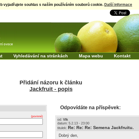
eb vyjadřujete souhlas s naším používáním souborů cookie.
Další informace
t
Vyhledávání na stránkách
Mapa webu
Kontakt
Přidání názoru k článku
Jackfruit - popis
Odpovídáte na příspěvek:
(povinné)
od:
Vlk
datum: 5.2.13 - 23:00
Re: Re: Re: Semena Jackfruitu.
titulek:
Dobrý den,