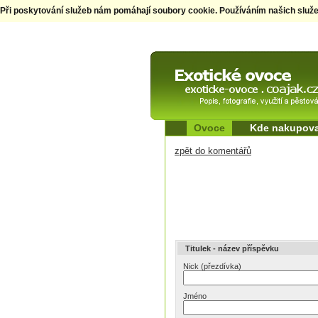
Při poskytování služeb nám pomáhají soubory cookie. Používáním našich služ
Exotické ovoce
Popis, fotografie,
využití a pěstování
Ovoce
Kde nakupova
zpět do komentářů
Titulek - název příspěvku
Nick (přezdívka)
Jméno